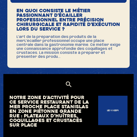
En quoi consiste le métier
passionnant d'écailler
professionnel entre précision
chirurgicale et rapidité d'exécution
lors du service ?
L'art de la préparation des produits de la
merL'écailler professionnel occupe une place
centrale dans la gastronomie marine. Ce métier exige
une connaissance approfondie des coquillages et
crustacés. La mission consiste à préparer et
présenter des produ...
Notre zone d'activité pour
ce service Restaurant de la
mer proche Place Stanislas
en zone piétonne Grande
Rue : plateaux d’huîtres,
coquillages et crustacés
sur place